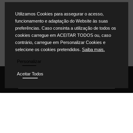
Utilizamos Cookies para assegurar o acesso,
funcionamento e adaptação do Website às suas
preferências. Caso consinta a utilização de todos os
cookies carregue em ACEITAR TODOS ou, caso
contrário, carregue em Personalizar Cookies e
selecione os cookies pretendidos.
Saiba mais.
Personalizar
Aceitar Todos
POLÍTICA DE PRIVACIDADE
POLÍTICA DE COOKIES
POLÍTICA DA QUALIDADE
CONDIÇÕES GERAIS DE VENDA
CONDIÇÕES GERAIS DE COMPRA
© Dário Honório 2023 Todos os direitos reservados